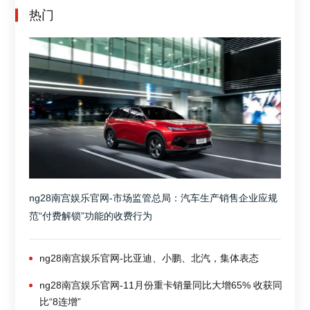
热门
ng28南宫娱乐官网-市场监管总局：汽车生产销售企业应规
范“付费解锁”功能的收费行为
ng28南宫娱乐官网-比亚迪、小鹏、北汽，集体表态
ng28南宫娱乐官网-11月份重卡销量同比大增65% 收获同
比“8连增”