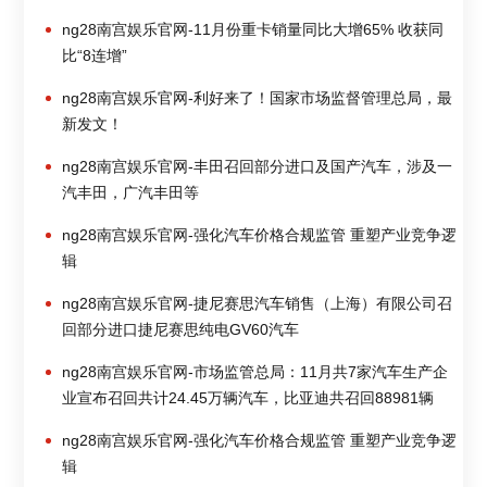
ng28南宫娱乐官网-11月份重卡销量同比大增65% 收获同
比“8连增”
ng28南宫娱乐官网-利好来了！国家市场监督管理总局，最
新发文！
ng28南宫娱乐官网-丰田召回部分进口及国产汽车，涉及一
汽丰田，广汽丰田等
ng28南宫娱乐官网-强化汽车价格合规监管 重塑产业竞争逻
辑
ng28南宫娱乐官网-捷尼赛思汽车销售（上海）有限公司召
回部分进口捷尼赛思纯电GV60汽车
ng28南宫娱乐官网-市场监管总局：11月共7家汽车生产企
业宣布召回共计24.45万辆汽车，比亚迪共召回88981辆
ng28南宫娱乐官网-强化汽车价格合规监管 重塑产业竞争逻
辑