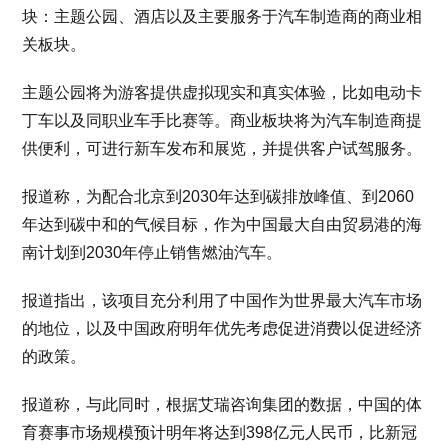
块：主题公园、酒店以及主要服务于汽车制造商的商业相
关板块。
主题公园将为游客提供虚拟现实和真实体验，比如电动卡
丁车以及同职业车手比赛等。商业板块将为汽车制造商提
供便利，可进行新车发布和展览，并提供客户试驾服务。
报道称，为配合北京到2030年达到碳排放峰值、到2060
年达到碳中和的气候目标，作为中国最大自由贸易港的海
南计划到2030年停止销售燃油汽车。
报道指出，该项目充分利用了中国作为世界最大汽车市场
的地位，以及中国政府明年优先考虑促进消费以促进经济
的政策。
报道称，与此同时，根据艾瑞咨询集团的数据，中国的体
育赛事市场规模预计明年将达到398亿元人民币，比新冠